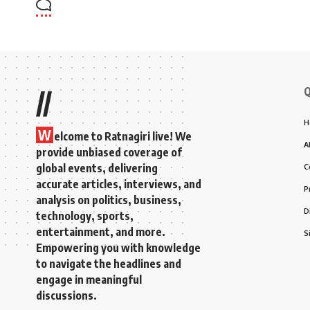
Q
//
H
W
elcome to Ratnagiri live! We
A
provide unbiased coverage of
global events, delivering
C
accurate articles, interviews, and
P
analysis on politics, business,
D
technology, sports,
entertainment, and more.
S
Empowering you with knowledge
to navigate the headlines and
engage in meaningful
discussions.