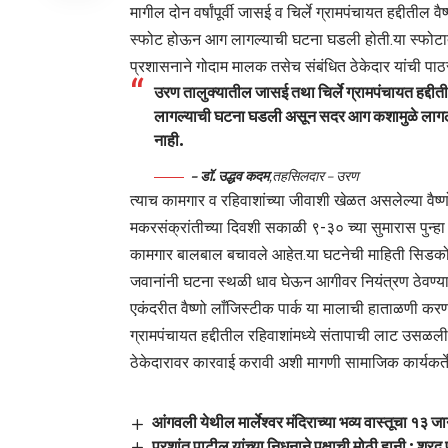
मागील दोन वर्षांपूर्वी जासई व चिर्ले ग्रामपंचायत हद्दीती
स्फोट होऊन आग लागल्याची घटना घडली होती.या स्फोटात 
प्रशासनाने गोदाम मालक तसेच संबंधित ठेकेदार यांची प
उरण तालुक्यातील जासई तथा चिर्ले ग्रामपंचायत हद्दीत
लागल्याची घटना घडली असून सदर आग कशामुळे लागली ह
नाही.
– डॉ. उद्धव कदम
,
तहसिलदार – उरण
त्याच कामगार व रहिवाशांच्या जीवाशी खेळत असलेल्या वैष्
मकरसंक्रांतीच्या दिवशी सकाळी ९-३० च्या सुमारास पुन्ह
कामगार बालबाल बचावले आहेत.या घटनेची माहिती सिडको,
जवानांनी घटना स्थळी धाव घेऊन आगीवर नियंत्रण ठेवण्यासा
एकंदरीत वैष्णो लाँजिस्टीक पार्क या मालाची हाताळणी कर
ग्रामपंचायत हद्दीतील रहिवाशांमध्ये संतापाची लाट उस
ठेकेदारावर कारवाई करावी अशी मागणी सामाजिक कार्यकर्त
आंगवली येथील मार्लेश्वर मंदिराच्या भव्य वास्तूचा १
प्रशांत पाटील यांच्या निधनाने पक्षाची मोठी हानी : शरद