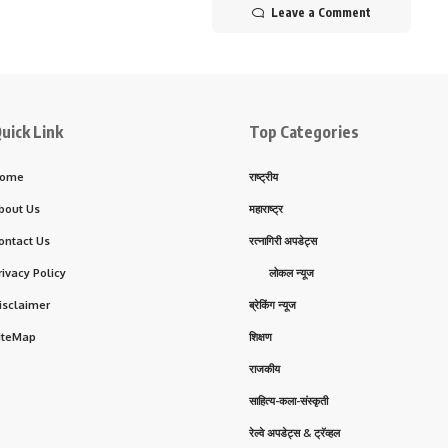
Leave a Comment
uick Link
Top Categories
ome
राष्ट्रीय
bout Us
महाराष्ट्र
ontact Us
रत्नागिरी अपडेट्स
rivacy Policy
लोकल न्यूज
isclaimer
ब्रेकिंग न्यूज
iteMap
शिक्षण
राजकीय
साहित्य-कला-संस्कृती
रेल्वे अपडेट्स & ट्रॅव्हल