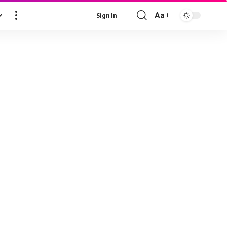
Aa
Sign In
Font
Resizer