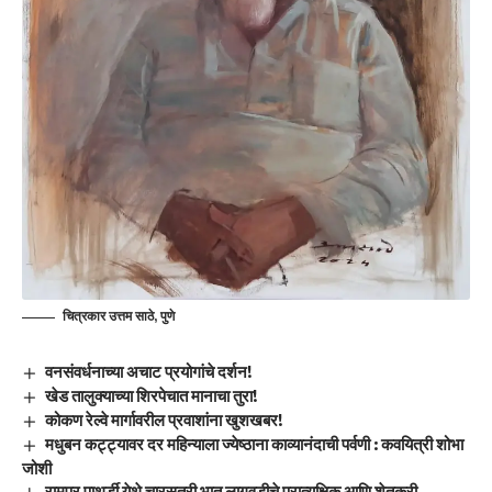
चित्रकार उत्तम साठे, पुणे
वनसंवर्धनाच्या अचाट प्रयोगांचे दर्शन!
खेड तालुक्याच्या शिरपेचात मानाचा तुरा!
कोकण रेल्वे मार्गावरील प्रवाशांना खुशखबर!
मधुबन कट्ट्यावर दर महिन्याला ज्येष्ठाना काव्यानंदाची पर्वणी : कवयित्री शोभा
जोशी
रामपूर पाथर्डी येथे चारसूत्री भात लागवडीचे प्रात्यक्षिक आणि शेतकरी