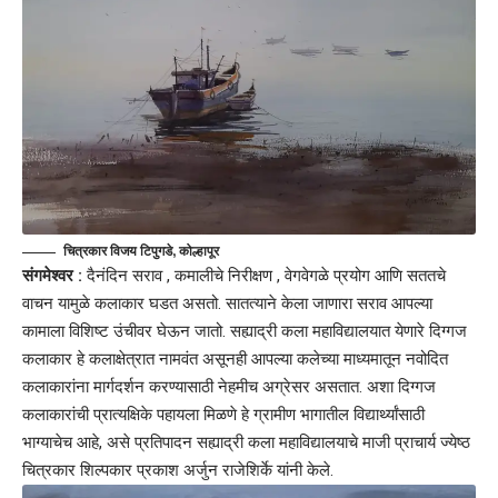
चित्रकार विजय टिपुगडे, कोल्हापूर
संगमेश्वर :
दैनंदिन सराव , कमालीचे निरीक्षण , वेगवेगळे प्रयोग आणि सततचे
वाचन यामुळे कलाकार घडत असतो. सातत्याने केला जाणारा सराव आपल्या
कामाला विशिष्ट उंचीवर घेऊन जातो. सह्याद्री कला महाविद्यालयात येणारे दिग्गज
कलाकार हे कलाक्षेत्रात नामवंत असूनही आपल्या कलेच्या माध्यमातून नवोदित
कलाकारांना मार्गदर्शन करण्यासाठी नेहमीच अग्रेसर असतात. अशा दिग्गज
कलाकारांची प्रात्यक्षिके पहायला मिळणे हे ग्रामीण भागातील विद्यार्थ्यांसाठी
भाग्याचेच आहे, असे प्रतिपादन सह्याद्री कला महाविद्यालयाचे माजी प्राचार्य ज्येष्ठ
चित्रकार शिल्पकार प्रकाश अर्जुन राजेशिर्के यांनी केले.