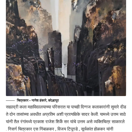
चित्रकार – नागेश हंकारे, कोल्हापूर
सह्याद्री कला महाविद्यालयाच्या परिसरात या पाचही दिग्गज कलाकारांनी सुमारे दीड
ते दोन तासांच्या अवधीत अप्रतिम अशी प्रात्यक्षिके सादर केली. यामध्ये उत्तम साठे
यांनी तैल रंगांमध्ये प्रकाश राजेश शिर्के सर यांचे उत्तम असे व्यक्तिचित्र साकारले
. निसर्ग चित्रकार एस निंबाळकर , विजय टिपूगडे , सूर्यकांत होळकर यांनी