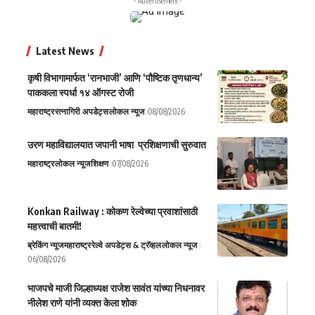
- Advertisement -
Latest News
कृषी विभागामार्फत ‘रानभाजी’ आणि ‘पौष्टिक तृणधान्य’
पाककला स्पर्धा १४ ऑगस्ट रोजी
महाराष्ट्र
रत्नागिरी अपडेट्स
लोकल न्यूज
08/08/2026
उरण महाविद्यालयात जपानी भाषा प्रशिक्षणाची सुरुवात
महाराष्ट्र
लोकल न्यूज
शिक्षण
07/08/2026
Konkan Railway : कोकण रेल्वेच्या प्रवाशांसाठी
महत्त्वाची बातमी!
ब्रेकिंग न्यूज
महाराष्ट्र
रेल्वे अपडेट्स & ट्रॅव्हल
लोकल न्यूज
06/08/2026
भाजपचे माजी जिल्हाध्यक्ष राजेश सावंत यांच्या निधनावर
नीलेश राणे यांनी व्यक्त केला शोक