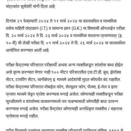
चंद्रकांत सूर्यवंशी यांनी दिला आहे.
दिनांक २१ फेब्रुवारी २०२४ ते १९ मार्च २०२४ या कालावधित व माध्यमिक
तसेच माहिती तंत्रज्ञान (I.T.) व सामान्य ज्ञान (G.K.) या विषयाची ऑनलाईन परीक्षा
दि. २० मार्च २०२४ ते दि. २३ मार्च २०२४ व माध्यमिक शालान्त प्रमाणपत्र (इ.
१० वी) ची लेखी परीक्षा दि. ०१ मार्च २०२४ ते दि. २६ मार्च २०२४ या कालावधित
आयोजित करण्यात आली आहे.
परीक्षा केंद्राच्या परिसरात परीक्षार्थी अथवा अन्य व्यक्तीकडून शांततेस बाधा होईल
असे कृत्य करण्यात येणार नाही.१०० मीटर परिसरातील एस.टी.डी. बुथ, झेरॉक्स
सेंटर, टायपिंग सेंटर, ध्वनीक्षेपनृ इ. माध्यमे आदेशांची मुदत संपेपर्यंत बंद राहतील.
परीक्षा केंद्राच्या परिसरात मोबाईल फोन, सेल्यूलर फोन, फॅक्स, ई-मेल व इतर
प्रसार माध्यमे घेवून प्रवेश करण्यास मनाई असेल. कोणत्याही व्यक्तीकडून परीक्षा
सुरळीतपणे व शांततेच्या वातावरणामध्ये पार पाडण्यासाठी कोणतीही बाधा उत्पन्न
करण्यास मनाई असेल. परीक्षा केंद्रांवर कोणत्याही अनधिकृत व्यक्तीस / वाहनास
प्रवेशास मनाई राहील.
वरील नियमाचे उल्लंघन करणाऱ्या व्यक्तीस फौजदारी प्रक्रिया संहिता, १९७३ चे