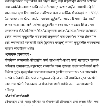
सेवानिवृत्तीनंतर निवृत्तीवेतन घेत आहेत. परंतु, बाह्य यंत्रणाद्वारे कार्यरत असलेले
तथा स्वयंसेवी कामगार आणि कर्मचारी अपात्र ठरणार नाहीत. लाभार्थी महिलेने
शासनाच्या इतर विभागामार्फत राबविण्यात येणाऱ्या आर्थिक योजनेव्दारे रु.1,500/-
पेक्षा जास्त लाभ घेतला असेल. ज्यांच्या कुटुंबातील सदस्य विद्यमान किंवा माजी
खासदार/आमदार आहे. ज्यांच्या कुटुंबातील सदस्य भारत सरकार किंवा राज्य
सरकारच्या बोर्ड/कॉपोरेशन/बोर्ड/उपक्रमाचे अध्यक्ष/उपाध्यक्ष/संचालक/सदस्य
आहेत. ज्यांच्या कुटुंबातील सदस्यांची संयुक्तपणे पाच एकरपेक्षा जास्त शेतजमीन
आहे. ज्यांच्याकडे चारचाकी वाहने (ट्रॅक्टर वगळून) त्यांच्या कुटुंबातील सदस्यांच्या
नावावर नोंदणीकृत आहेत.
आवश्यक कागदपत्रे:-
योजनेच्या लाभासाठी ऑनलाईन अर्ज. लाभार्थ्यांचे आधार कार्ड. महाराष्ट्र राज्याचे
अधिवास प्रमाणपत्र/महाराष्ट्र राज्यातील जन्म दाखला. सक्षम प्राधिकारी यांनी
दिलेला कुटुंब प्रमुखांचा उत्पन्नाचा दाखला (वार्षिक उत्पन्न रु.2.50 लाखापर्यंत
असणे अनिवार्य). बँक खाते पासबुकच्या पहिल्या पानाची छायांकित प्रत. पासपोर्ट
आकाराचा फोटो. रेशनकार्ड. या योजनेच्या अटी शर्तीचे पालन करण्याबाबतचे
हमीपत्र.
योजनेची कार्यपध्दती
ऑनलाईन अर्ज- पात्र महिलेस या योजनेसाठी ऑनलाईन अर्ज करता येईल. ज्या