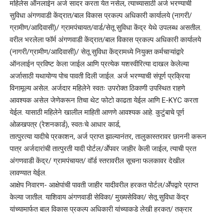
महिलेस ऑनलाईन अर्ज सादर करता येत नसेल, त्याच्यासाठी अर्ज भरण्याची
सुविधा अंगणवाडी केंद्रात/बाल विकास प्रकल्प अधिकारी कार्यालये (नागरी/
ग्रामीण/आदिवासी)/ ग्रामपंचायत/वार्ड/सेतू सुविधा केंद्र येथे उपलब्ध असतील.
वरील भरलेला फॉर्म अंगणवाडी केंद्रात/बाल विकास प्रकल्प अधिकारी कार्यालये
(नागरी/ग्रामीण/आदिवासी)/ सेतू सुविधा केंद्रामध्ये नियुक्त कर्मचाऱ्यांद्वारे
ऑनलाईन प्रविष्ट केला जाईल आणि प्रत्येक यशस्वीरित्या दाखल केलेल्या
अर्जासाठी यथायोग्य पोच पावती दिली जाईल. अर्ज भरण्याची संपूर्ण प्रक्रिया
विनामूल्य असेल. अर्जदार महिलेने स्वतः उपरोक्त ठिकाणी उपस्थित राहणे
आवश्यक असेल जेणेकरून तिचा थेट फोटो काढता येईल आणि E-KYC करता
येईल. यासाठी महिलेने खालील माहिती आणणे आवश्यक आहे. कुटुंबाचे पूर्ण
ओळखपत्र (रेशनकार्ड), स्वतःचे आधार कार्ड,
तात्पुरत्या यादीचे प्रकाशन, अर्ज प्राप्त झाल्यानंतर, तालुकास्तरावर छाननी करून
पात्र अर्जदारांची तात्पुरती यादी पोर्टल/अॕपवर जाहीर केली जाईल, त्याची प्रत
अंगणवाडी केंद्र/ ग्रामपंचायत/ वॉर्ड स्तरावरील सूचना फलकावर देखील
लावण्यात येईल.
आक्षेप निवारण- आक्षेपांची पावती जाहीर यादीवरील हरकत पोर्टल/अॕपद्वारे प्राप्त
केल्या जातील. याशिवाय अंगणवाडी सेविका/ मुख्यसेविका/ सेतू सुविधा केंद्र
यांच्यामार्फत बाल विकास प्रकल्प अधिकारी यांच्याकडे लेखी हरकत/ तक्रार