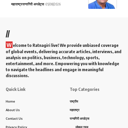
महाराष्ट्र
रत्नागिरी अपडेट्स
05/08/2026
//
W
elcome to Ratnagiri live! We provide unbiased coverage
of global events, delivering accurate articles, interviews, and
analysis on politics, business, technology, sports,
entertainment, and more. Empowering you with knowledge
to navigate the headlines and engage in meaningful
discussions.
Quick Link
Top Categories
Home
राष्ट्रीय
About Us
महाराष्ट्र
Contact Us
रत्नागिरी अपडेट्स
Privacy Policy
लोकल न्यूज