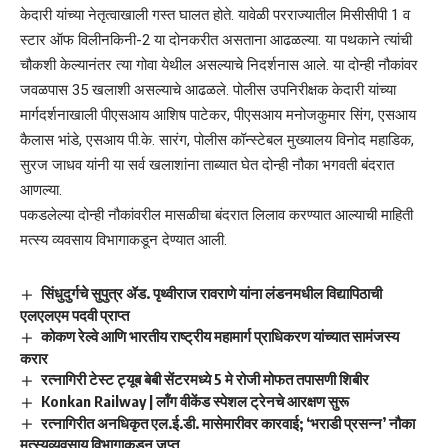
केदारी यांच्या नेतृत्वाखाली गस्त घालत होते. यावेळी परराज्यातील मिसीसीपी 1 व
स्टार ऑफ विलीनकिनी-2 या दोनकरीत असताना आढळल्या. या पथकाने त्यांची
चौकशी केल्यानंतर त्या गोवा येथील असल्याचे निदर्शनास आले. या दोन्ही नौकांवर
जवळपास 35 खलाशी असल्याचे आढळले. पोलीस उपनिरीक्षक केदारी यांच्या
मार्गदर्शनाखाली पीएसआय आशिष पाटेकर, पीएसआय मनोजकुमार सिंग, एसआय
कैलास भांडे, एसआय पी.के. सारंग, पोलीस कॉन्स्टेबल मुख्यालय विनोद महाडिक,
सुरज जाधव यांनी या सर्व खलाशांना ताब्यात घेत दोन्ही नौका भगवती बंदरात
आणल्या.
पकडलेल्या दोन्ही नौकांवरील मासळीचा बंदरात लिलाव करण्यात आल्याची माहिती
मत्स्य व्यवसाय विभागाकडून देण्यात आली.
सिंधुदुर्गचे सुपुत्र ॲड. पृथ्वीराज रावराणे यांना लंडनमधील विद्यापिठाची
एलएलएम पदवी प्राप्त
कोकण रेल्वे आणि भारतीय राष्ट्रीय महामार्ग प्राधिकरण यांच्यात सामंजस्य
करार
रत्नागिरी टेस्ट ट्यूब बेबी सेंटरमध्ये 5 मे रोजी मोफत तपासणी शिबीर
Konkan Railway | लॉंग वीकेंड स्पेशल ट्रेनचे आरक्षण सुरू
रत्नागिरीत अनधिकृत एल.ई.डी. मासेमारीवर कारवाई; ‘भराडी प्रसन्न’ नौका
मत्स्यव्यवसाय विभागाकडून जप्त