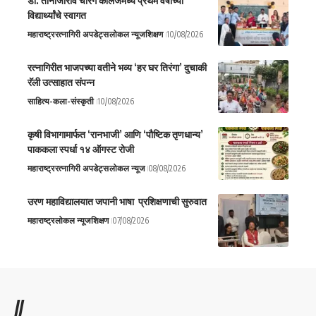
डॉ. तानाजीराव चोरगे कॉलेजमध्ये प्रथम वर्षाच्या
विद्यार्थ्यांचे स्वागत
महाराष्ट्र
रत्नागिरी अपडेट्स
लोकल न्यूज
शिक्षण
10/08/2026
रत्नागिरीत भाजपच्या वतीने भव्य ‘हर घर तिरंगा’ दुचाकी
रॅली उत्साहात संपन्न
साहित्य-कला-संस्कृती
10/08/2026
कृषी विभागामार्फत ‘रानभाजी’ आणि ‘पौष्टिक तृणधान्य’
पाककला स्पर्धा १४ ऑगस्ट रोजी
महाराष्ट्र
रत्नागिरी अपडेट्स
लोकल न्यूज
08/08/2026
उरण महाविद्यालयात जपानी भाषा प्रशिक्षणाची सुरुवात
महाराष्ट्र
लोकल न्यूज
शिक्षण
07/08/2026
//