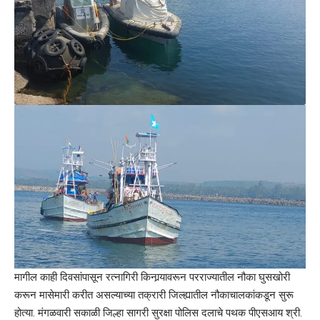
मागील काही दिवसांपासून रत्नागिरी किनार्‍यावरून परराज्यातील नौका घुसखोरी
करून मासेमारी करीत असल्याच्या तक्रारी जिल्ह्यातील नौकाचालकांकडून सुरू
होत्या. मंगळवारी सकाळी जिल्हा सागरी सुरक्षा पोलिस दलाचे पथक पीएसआय श्री.