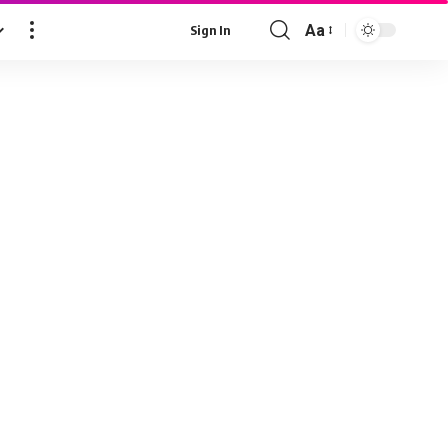
Aa
Sign In
Font
Resizer