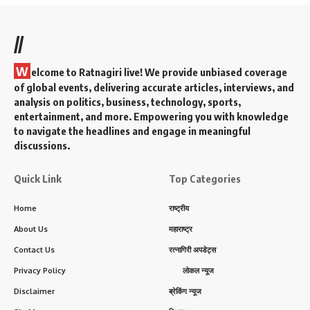
//
W
elcome to Ratnagiri live! We provide unbiased coverage
of global events, delivering accurate articles, interviews, and
analysis on politics, business, technology, sports,
entertainment, and more. Empowering you with knowledge
to navigate the headlines and engage in meaningful
discussions.
Quick Link
Top Categories
Home
राष्ट्रीय
About Us
महाराष्ट्र
Contact Us
रत्नागिरी अपडेट्स
Privacy Policy
लोकल न्यूज
Disclaimer
ब्रेकिंग न्यूज