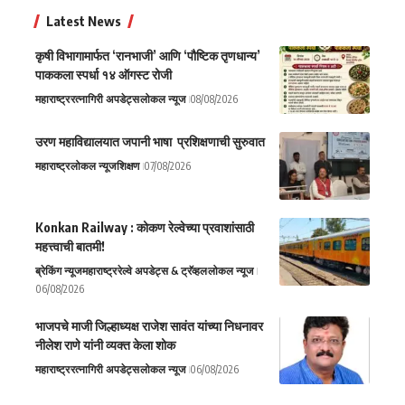
Latest News
कृषी विभागामार्फत ‘रानभाजी’ आणि ‘पौष्टिक तृणधान्य’
पाककला स्पर्धा १४ ऑगस्ट रोजी
महाराष्ट्र
रत्नागिरी अपडेट्स
लोकल न्यूज
08/08/2026
उरण महाविद्यालयात जपानी भाषा प्रशिक्षणाची सुरुवात
महाराष्ट्र
लोकल न्यूज
शिक्षण
07/08/2026
Konkan Railway : कोकण रेल्वेच्या प्रवाशांसाठी
महत्त्वाची बातमी!
ब्रेकिंग न्यूज
महाराष्ट्र
रेल्वे अपडेट्स & ट्रॅव्हल
लोकल न्यूज
06/08/2026
भाजपचे माजी जिल्हाध्यक्ष राजेश सावंत यांच्या निधनावर
नीलेश राणे यांनी व्यक्त केला शोक
महाराष्ट्र
रत्नागिरी अपडेट्स
लोकल न्यूज
06/08/2026