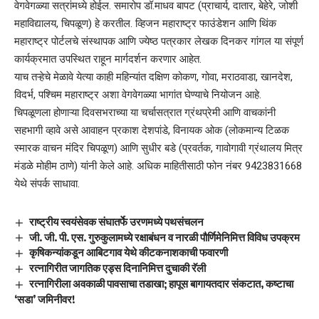
वेगवेगळ्या सत्रांमध्ये होईल. समारोप डॉ.माधव बापट (प्राचार्य, दातार, बेहेरे, जोशी
महाविद्यालय, चिपळूण) हे करतील. व्हिजन महाराष्ट्र फाउंडेशन आणि थिंक
महाराष्ट्र पोर्टलचे संस्थापक आणि ज्येष्ठ पत्रकार लेखक दिनकर गांगल या संपूर्ण
कार्यक्रमात उपस्थित राहून मार्गदर्शन करणार आहेत.
याच तऱ्हेचे मेळावे येत्या काही महिन्यांत दक्षिण कोकण, गोवा, मराठवाडा, खानदेश,
विदर्भ, पश्चिम महाराष्ट्र अशा वेगवेगळ्या भागांत घेण्याचे नियोजन आहे.
चिपळूणला होणाऱ्या दिवसभराच्या या चर्चासत्रात ग्रंथप्रेमी आणि वाचकांनी
सहभागी व्हावे असे आवाहन प्रकाश देशपांडे, विनायक ओक (लोकमान्य टिळक
स्मारक वाचन मंदिर चिपळूण) आणि सुधीर बडे (प्रवर्तक, गावोगावी ग्रंथालय मित्र
मंडळे मोहीम ठाणे) यांनी केले आहे. अधिक माहितीसाठी फोन नंबर 9423831668
येथे संपर्क साधावा.
राष्ट्रीय स्वयंसेवक संघातर्फे उरणमध्ये पथसंचलन
जी. जी. पी. एस. गुरुकुलामध्ये रक्षाबंधन व नारळी पौर्णिमेनिमित्त विविध उपक्रम
कृषिकन्यांकडून आबिटगाव येथे कीटकनाशकाची फवारणी
रत्नागिरीत जागतिक एड्स दिनानिमित्त दुचाकी रॅली
रत्नागिरीला अवकाळी पावसाचा तडाखा; हापूस बागायतदार संकटात, कष्टाचा
‘सडा’ जमिनीवर!