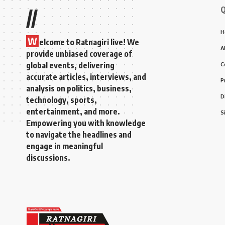
Q
//
H
W
elcome to Ratnagiri live! We
A
provide unbiased coverage of
global events, delivering
C
accurate articles, interviews, and
P
analysis on politics, business,
D
technology, sports,
entertainment, and more.
S
Empowering you with knowledge
to navigate the headlines and
engage in meaningful
discussions.