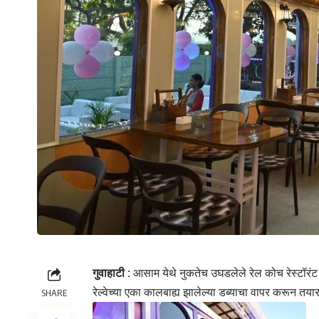
गुवाहाटी :
आसाम येथे नुकतेच उघडलेले रेल कोच रेस्टॉरंट ग
रेल्वेच्या एका कालबाह्य झालेल्या डब्याचा वापर करून तयार
SHARE