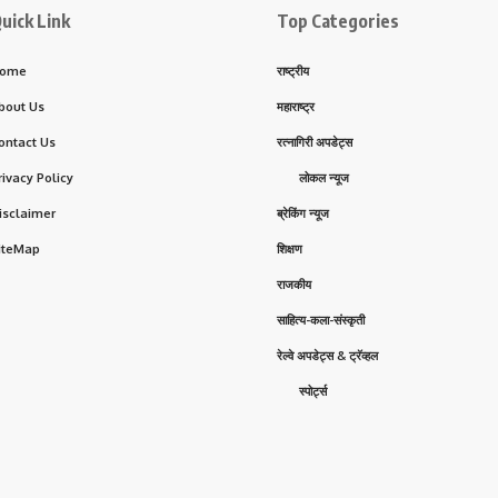
uick Link
Top Categories
ome
राष्ट्रीय
bout Us
महाराष्ट्र
ontact Us
रत्नागिरी अपडेट्स
rivacy Policy
लोकल न्यूज
isclaimer
ब्रेकिंग न्यूज
iteMap
शिक्षण
राजकीय
साहित्य-कला-संस्कृती
रेल्वे अपडेट्स & ट्रॅव्हल
स्पोर्ट्स