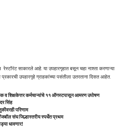
ोच रेस्टॉरंट साकारले आहे. या उपहारगृहात बसून चहा नाश्ता करणाऱ्या
ा प्रकारची उपहारगृहे ग्राहकांच्या पसंतीला उतरताना दिसत आहेत.
षक व शिक्षकेत्तर कर्मचाऱ्यांचे ११ ऑगस्टपासून आमरण उपोषण
ंदर सिंह
तुकीवरही परिणाम
डॉजबॉल संघ जिल्हास्तरीय स्पर्धेत प्रथम
गाड्या धावणार!