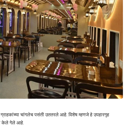
्राहकांच्या चांगलेच पसंती उततरले आहे. विशेष म्हणजे हे उपहारगृह
 केले गेले आहे.