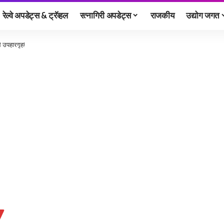
रेल्वे अपडेट्स & ट्रॅव्हल
रत्नागिरी अपडेट्स
राजकीय
उद्योग जगत
े उपहारगृह!