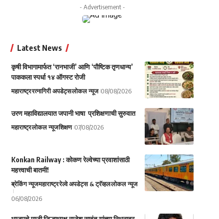
- Advertisement -
Latest News
कृषी विभागामार्फत ‘रानभाजी’ आणि ‘पौष्टिक तृणधान्य’
पाककला स्पर्धा १४ ऑगस्ट रोजी
महाराष्ट्र
रत्नागिरी अपडेट्स
लोकल न्यूज
08/08/2026
उरण महाविद्यालयात जपानी भाषा प्रशिक्षणाची सुरुवात
महाराष्ट्र
लोकल न्यूज
शिक्षण
07/08/2026
Konkan Railway : कोकण रेल्वेच्या प्रवाशांसाठी
महत्त्वाची बातमी!
ब्रेकिंग न्यूज
महाराष्ट्र
रेल्वे अपडेट्स & ट्रॅव्हल
लोकल न्यूज
06/08/2026
भाजपचे माजी जिल्हाध्यक्ष राजेश सावंत यांच्या निधनावर