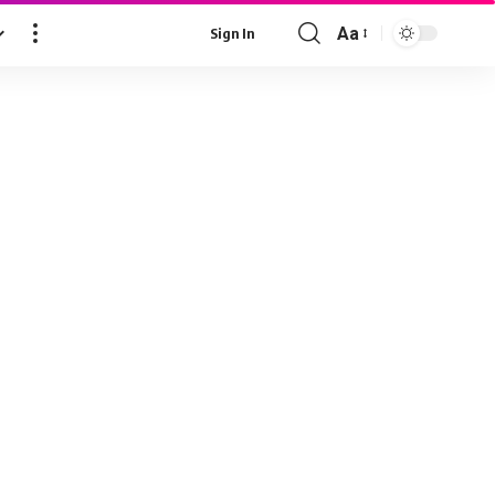
Aa
Sign In
Font
Resizer