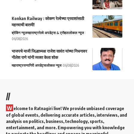
Konkan Railway : कोकण रेल्वेच्या प्रवाशांसाठी
महत्त्वाची बातमी!
ब्रेकिंग न्यूज
महाराष्ट्र
रेल्वे अपडेट्स & ट्रॅव्हल
लोकल न्यूज
06/08/2026
भाजपचे माजी जिल्हाध्यक्ष राजेश सावंत यांच्या निधनावर
नीलेश राणे यांनी व्यक्त केला शोक
महाराष्ट्र
रत्नागिरी अपडेट्स
लोकल न्यूज
06/08/2026
//
W
elcome to Ratnagiri live! We provide unbiased coverage
of global events, delivering accurate articles, interviews, and
analysis on politics, business, technology, sports,
entertainment, and more. Empowering you with knowledge
to navigate the headlines and engage in meaningful