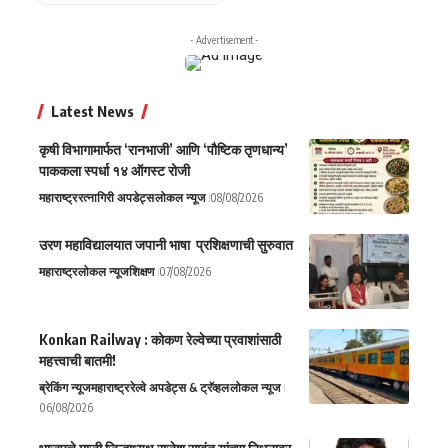
- Advertisement -
Latest News
कृषी विभागामार्फत ‘रानभाजी’ आणि ‘पौष्टिक तृणधान्य’
पाककला स्पर्धा १४ ऑगस्ट रोजी
महाराष्ट्र
रत्नागिरी अपडेट्स
लोकल न्यूज
08/08/2026
उरण महाविद्यालयात जपानी भाषा प्रशिक्षणाची सुरुवात
महाराष्ट्र
लोकल न्यूज
शिक्षण
07/08/2026
Konkan Railway : कोकण रेल्वेच्या प्रवाशांसाठी
महत्त्वाची बातमी!
ब्रेकिंग न्यूज
महाराष्ट्र
रेल्वे अपडेट्स & ट्रॅव्हल
लोकल न्यूज
06/08/2026