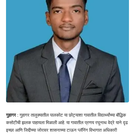
गुहागर :
गुहागर तालुक्यातील पालकोट या छोट्याशा गावातील विद्यार्थ्यांच्या बौद्धिक
कसोटीची झलक पाहायला मिळाली आहे. या गावातील प्रणय रघुनाथ वेद्रे याने दृढ
इच्छा आणि जिद्दीच्या जोरावर शासनाच्या टाऊन प्लॅनिंग विभागात अधिकारी