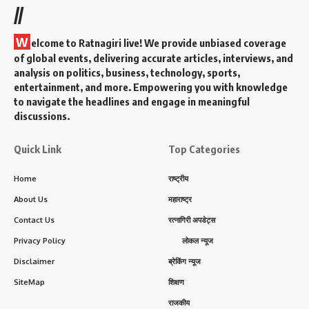
//
W
elcome to Ratnagiri live! We provide unbiased coverage
of global events, delivering accurate articles, interviews, and
analysis on politics, business, technology, sports,
entertainment, and more. Empowering you with knowledge
to navigate the headlines and engage in meaningful
discussions.
Quick Link
Top Categories
Home
राष्ट्रीय
About Us
महाराष्ट्र
Contact Us
रत्नागिरी अपडेट्स
Privacy Policy
लोकल न्यूज
Disclaimer
ब्रेकिंग न्यूज
SiteMap
शिक्षण
राजकीय