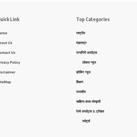
uick Link
Top Categories
ome
राष्ट्रीय
bout Us
महाराष्ट्र
ontact Us
रत्नागिरी अपडेट्स
rivacy Policy
लोकल न्यूज
isclaimer
ब्रेकिंग न्यूज
iteMap
शिक्षण
राजकीय
साहित्य-कला-संस्कृती
रेल्वे अपडेट्स & ट्रॅव्हल
स्पोर्ट्स