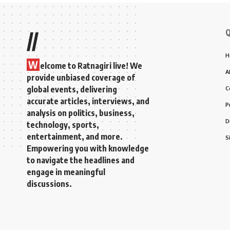
Q
//
H
W
elcome to Ratnagiri live! We
A
provide unbiased coverage of
global events, delivering
C
accurate articles, interviews, and
P
analysis on politics, business,
D
technology, sports,
entertainment, and more.
S
Empowering you with knowledge
to navigate the headlines and
engage in meaningful
discussions.