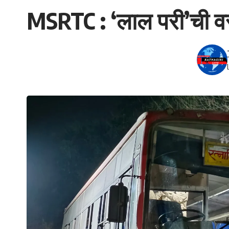
MSRTC : ‘लाल परी’ची वसई