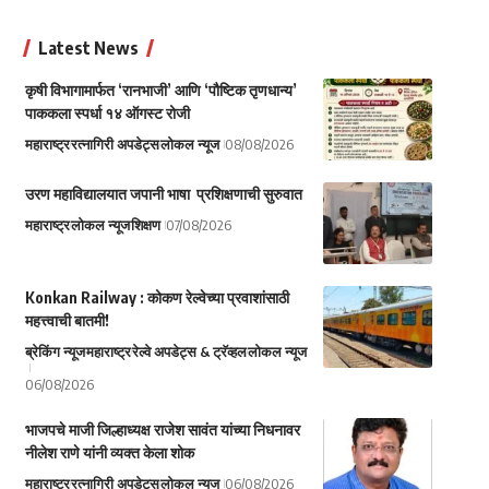
Latest News
कृषी विभागामार्फत ‘रानभाजी’ आणि ‘पौष्टिक तृणधान्य’
पाककला स्पर्धा १४ ऑगस्ट रोजी
महाराष्ट्र
रत्नागिरी अपडेट्स
लोकल न्यूज
08/08/2026
उरण महाविद्यालयात जपानी भाषा प्रशिक्षणाची सुरुवात
महाराष्ट्र
लोकल न्यूज
शिक्षण
07/08/2026
Konkan Railway : कोकण रेल्वेच्या प्रवाशांसाठी
महत्त्वाची बातमी!
ब्रेकिंग न्यूज
महाराष्ट्र
रेल्वे अपडेट्स & ट्रॅव्हल
लोकल न्यूज
06/08/2026
भाजपचे माजी जिल्हाध्यक्ष राजेश सावंत यांच्या निधनावर
नीलेश राणे यांनी व्यक्त केला शोक
महाराष्ट्र
रत्नागिरी अपडेट्स
लोकल न्यूज
06/08/2026