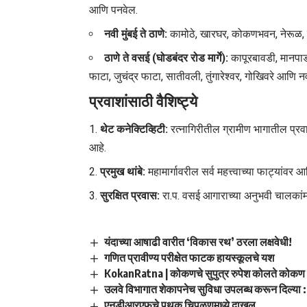
आणि पनवेल.
नवी मुंबई ते ठाणे:
कामोठे, खारघर, कोकणभवन, नेरूळ, तुर्
ठाणे ते वसई (घोडबंदर रोड मार्गे):
कापूरबावडी, मानपाड
फाटा, जुचंद्र फाटा, सातीवली, तुंगारेश्वर, गोखिवरे आणि 
प्रवाशांसाठी वैशिष्ट्ये
थेट कनेक्टिव्हिटी:
रत्नागिरीतील ग्रामीण भागातील प्र
आहे.
प्रमुख थांबे:
महामार्गावरील सर्व महत्त्वाच्या फाट्यांव
सुरक्षित प्रवास:
रा.प. वसई आगाराच्या अनुभवी चालकांमार
यंदाच्या आषाढी वारीत ‘विकास रथ’ ठरला लक्षवेधी!
गणित प्रावीण्य परीक्षेत फाटक हायस्कूलचे यश
KokanRatna | कोकणचे सुपुत्र रुपेश कोलते कोकण रत
उलवे विभागात शेकापनेच सुविधा उपलब्ध करून दिल्या : प
एनडीआरएफचे पथक चिपळूणमध्ये दाखल