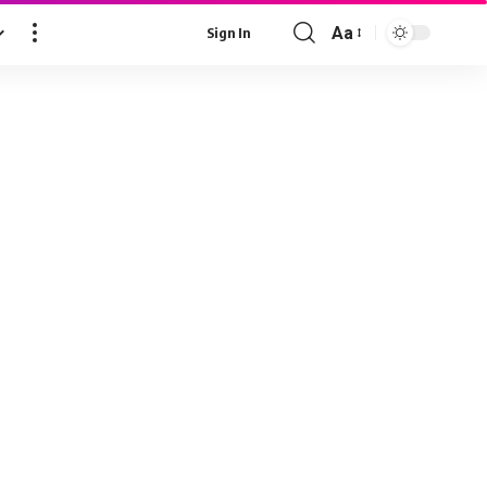
Aa
Sign In
Font
Resizer