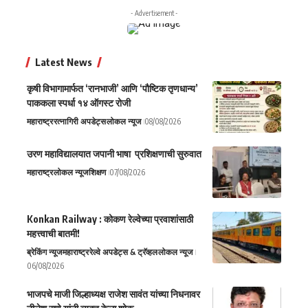
- Advertisement -
Latest News
कृषी विभागामार्फत ‘रानभाजी’ आणि ‘पौष्टिक तृणधान्य’
पाककला स्पर्धा १४ ऑगस्ट रोजी
महाराष्ट्र
रत्नागिरी अपडेट्स
लोकल न्यूज
08/08/2026
उरण महाविद्यालयात जपानी भाषा प्रशिक्षणाची सुरुवात
महाराष्ट्र
लोकल न्यूज
शिक्षण
07/08/2026
Konkan Railway : कोकण रेल्वेच्या प्रवाशांसाठी
महत्त्वाची बातमी!
ब्रेकिंग न्यूज
महाराष्ट्र
रेल्वे अपडेट्स & ट्रॅव्हल
लोकल न्यूज
06/08/2026
भाजपचे माजी जिल्हाध्यक्ष राजेश सावंत यांच्या निधनावर