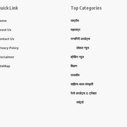
uick Link
Top Categories
ome
राष्ट्रीय
bout Us
महाराष्ट्र
ontact Us
रत्नागिरी अपडेट्स
rivacy Policy
लोकल न्यूज
isclaimer
ब्रेकिंग न्यूज
iteMap
शिक्षण
राजकीय
साहित्य-कला-संस्कृती
रेल्वे अपडेट्स & ट्रॅव्हल
स्पोर्ट्स