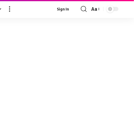
Aa
Sign In
Font
Resizer