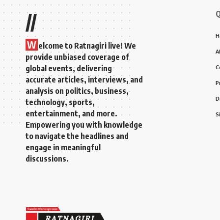
Q
//
H
W
elcome to Ratnagiri live! We
A
provide unbiased coverage of
global events, delivering
C
accurate articles, interviews, and
P
analysis on politics, business,
D
technology, sports,
entertainment, and more.
S
Empowering you with knowledge
to navigate the headlines and
engage in meaningful
discussions.