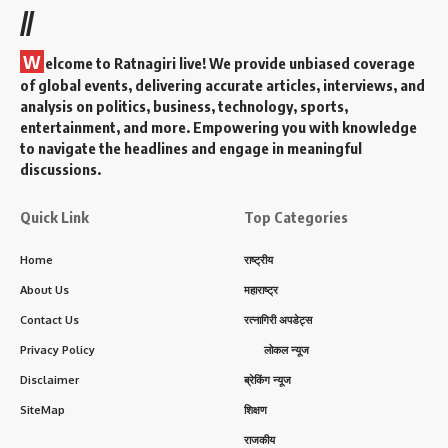
//
W
elcome to Ratnagiri live! We provide unbiased coverage
of global events, delivering accurate articles, interviews, and
analysis on politics, business, technology, sports,
entertainment, and more. Empowering you with knowledge
to navigate the headlines and engage in meaningful
discussions.
Quick Link
Top Categories
Home
राष्ट्रीय
About Us
महाराष्ट्र
Contact Us
रत्नागिरी अपडेट्स
Privacy Policy
लोकल न्यूज
Disclaimer
ब्रेकिंग न्यूज
SiteMap
शिक्षण
राजकीय