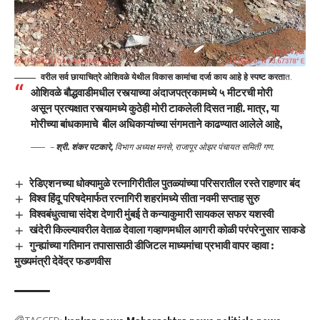
वरील सर्व छायाचित्रे ओशिवळे येथील विकास कामांचा दर्जा काय आहे हे स्पष्ट करता
त.
ओशिवळे बौद्धवाडीमधील रस्त्याच्या अंदाजपत्रकामध्ये ५ मीटरची मोरी
असून प्रत्यक्षात रस्त्यामध्ये कुठेही मोरी टाकलेली दिसत नाही. मात्र, या
मोरीच्या बांधकामाचे बील अधिकाऱ्यांच्या संगमताने काढण्यात आलेले आहे,
–
श्री. शंकर पटकारे,
विभाग अध्यक्ष मनसे, राजापूर ओझर पंचायत समिती गण.
रेडिएशनच्या धोक्यामुळे रत्नागिरीतील पुतळ्यांच्या परिसरातील रस्ते राहणार बंद
विश्व हिंदू परिषदेमार्फत रत्नागिरी शहरांमध्ये सीता नवमी सप्ताह सुरु
विश्वबंधुत्वाचा संदेश देणारी मुंबई ते कन्याकुमारी सायकल सफर यशस्वी
खंदेरी किल्ल्यावरील वेताळ देवाला गव्हाणमधील आगरी कोळी परंपरेनुसार साकडे
गुन्ह्यांच्या गतिमान तपासासाठी डीजिटल माध्यमांचा प्रभावी वापर व्हावा :
मुख्यमंत्री देवेंद्र फडणवीस