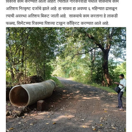
विकास कामे करण्यात आली आहेत. त्यातील नारकरवाडी येथील साकवाचे काम
अतिशय नित्कृष्ट दर्जाचे झाले आहे. हा साकव हा अवघ्या ६ महिन्यात ढासळून
त्याची अवस्था अतिशय बिकट जाली आहे. साकवाचे काम करताना हे लाकडी
फळ्या, सिमेंटच्या रिकाम्या पिशव्या टाकून काँक्रिट करण्यात आले आहे.