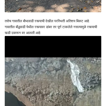
तसेच गावातील बौध्दवाडी रस्त्याची देखील परस्थिती अतिशय बिकट आहे.
गावातील बौद्धवाडी येथील रस्त्यावर डांबर तर पूर्ण टाकलेले नसल्यामुळे रस्त्याची
खडी उकरून वर आलली आहे.