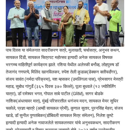
पाच दिवस या संमेलनात सादरीकरण सत्रे, मुलाखती, चर्चासत्र, अनुभव कथन,
सायकल दिंडी, सायकल चित्रपट महोत्सव इत्यादी अनेक सायकल विषयक
भरगच्च माहितीपूर्ण कार्यक्रम झाले. रशिया येथील अलेस्की बर्नोव्ह, लोहपुरुष डॉ
तेजानंद गणपत्ये, मिलिंद खानविलकर, रुपेश तेली कुडाळ(डेक्कन क्लीफहँगर),
संजय सावंत (नर्मदा परिक्रमा), यश म्हसकर (उमलिंगला पास), प्रेमसागर मेस्त्री
महाड, सुबोध गांगुर्डे (३६५ दिवस ३७० किल्ले), पूजा बुधवले (१२ ज्योतिर्लिंग
यात्रा), डॉ रामेश्वर भगत, गोपाल साबे पाटील (GRM), सागर बोडके
नाशिक(अंधत्वावर मात), मुंबई परिसरातील धनंजय मदन, सायकल मेयर सुधिर
चकोले, प्रज्ञा म्हात्रे (आम्ही सायकल प्रेमी), कुणाल सुतार, पुरनसिंह मेहरा, संजय
खाडे, डॉ सुनील पुणतांबेकर(डोंबिवली सायकल मित्र संमेलन), निलेश कुष्टे
इत्यादी इत्यादी अनेक नावाजलेले सायकलस्वार यांचे अनुभवकथन, सादरीकरण