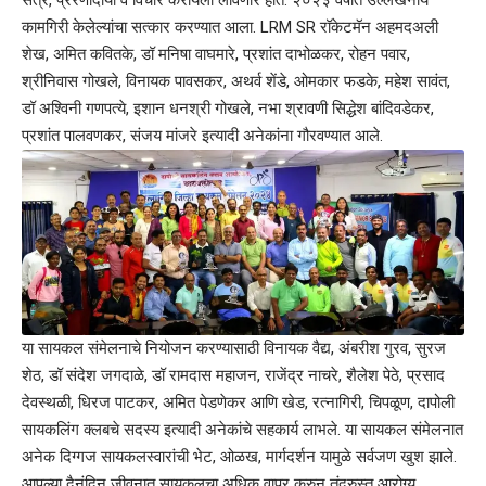
सत्रे, प्रेरणादायी व विचार करायला लावणारे होते. २०२३ वर्षात उल्लेखनीय
कामगिरी केलेल्यांचा सत्कार करण्यात आला. LRM SR रॉकेटमॅन अहमदअली
शेख, अमित कवितके, डॉ मनिषा वाघमारे, प्रशांत दाभोळकर, रोहन पवार,
श्रीनिवास गोखले, विनायक पावसकर, अथर्व शेंडे, ओमकार फडके, महेश सावंत,
डॉ अश्विनी गणपत्ये, इशान धनश्री गोखले, नभा श्रावणी सिद्धेश बांदिवडेकर,
प्रशांत पालवणकर, संजय मांजरे इत्यादी अनेकांना गौरवण्यात आले.
या सायकल संमेलनाचे नियोजन करण्यासाठी विनायक वैद्य, अंबरीश गुरव, सुरज
शेठ, डॉ संदेश जगदाळे, डॉ रामदास महाजन, राजेंद्र नाचरे, शैलेश पेठे, प्रसाद
देवस्थळी, धिरज पाटकर, अमित पेडणेकर आणि खेड, रत्नागिरी, चिपळूण, दापोली
सायकलिंग क्लबचे सदस्य इत्यादी अनेकांचे सहकार्य लाभले. या सायकल संमेलनात
अनेक दिग्गज सायकलस्वारांची भेट, ओळख, मार्गदर्शन यामुळे सर्वजण खुश झाले.
आपल्या दैनंदिन जीवनात सायकलचा अधिक वापर करुन तंदुरुस्त आरोग्य