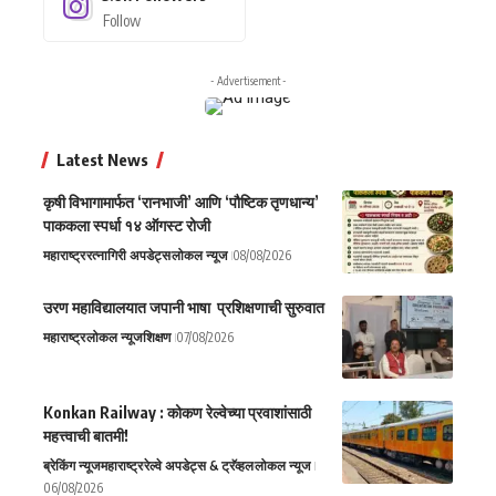
Follow
- Advertisement -
Latest News
कृषी विभागामार्फत ‘रानभाजी’ आणि ‘पौष्टिक तृणधान्य’
पाककला स्पर्धा १४ ऑगस्ट रोजी
महाराष्ट्र
रत्नागिरी अपडेट्स
लोकल न्यूज
08/08/2026
उरण महाविद्यालयात जपानी भाषा प्रशिक्षणाची सुरुवात
महाराष्ट्र
लोकल न्यूज
शिक्षण
07/08/2026
Konkan Railway : कोकण रेल्वेच्या प्रवाशांसाठी
महत्त्वाची बातमी!
ब्रेकिंग न्यूज
महाराष्ट्र
रेल्वे अपडेट्स & ट्रॅव्हल
लोकल न्यूज
06/08/2026