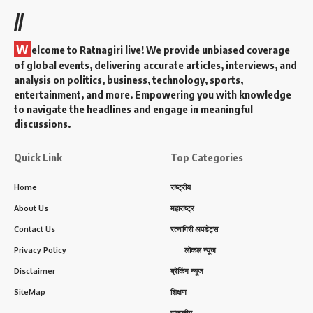
//
W
elcome to Ratnagiri live! We provide unbiased coverage
of global events, delivering accurate articles, interviews, and
analysis on politics, business, technology, sports,
entertainment, and more. Empowering you with knowledge
to navigate the headlines and engage in meaningful
discussions.
Quick Link
Top Categories
Home
राष्ट्रीय
About Us
महाराष्ट्र
Contact Us
रत्नागिरी अपडेट्स
Privacy Policy
लोकल न्यूज
Disclaimer
ब्रेकिंग न्यूज
SiteMap
शिक्षण
राजकीय