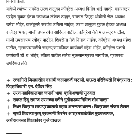
विनंती केली.
यावेळी त्यांच्या समवेत उरण तालुका काँग्रेस अध्यक्ष विनोद भाई म्हात्रे, महाराष्ट्र
प्रदेश युवक इंटक उपाध्यक्ष लंकेश ठाकूर, रायगड जिल्हा ओबीसी सेल अध्यक्ष
उमेश भोईर, कलंबुसरे सरपंच उर्मिला नाईक, उरण तालुका युवक इंटक अध्यक्ष
राजेंद्र भगत, माजी उपसरपंच सारिका पाटील, काँग्रेस नेते भालचंद्र पाटील,
माजी उपसरपंच रवींद्र पाटील, शिवसेना नेते निनाद नाईक, काँग्रेस अध्यक्ष महेश
पाटील, ग्रामपंचायतीचे सदस्य,सामाजिक कार्यकर्ते महेश भोईर, काँग्रेस पक्षाचे
कार्यकर्ते डी. ब. भोईर, संकेत पाटील तसेच नुकसानग्रस्त नागरिक, ग्रामस्थ
उपस्थित होते.
रत्नागिरी जिल्ह्यातील नद्यांची जलपातळी घटली, पाऊस परिस्थिती नियंत्रणात :
जिल्हाधिकारी एम. देवेंदर सिंह
उरण महाविद्यालयात जपानी भाषा प्रशिक्षणाची सुरुवात
सकल हिंदू समाज उरणच्या वतीने गुढीपाडव्यानिमित्त शोभायात्रा
स्थिर चित्रात छायाप्रकाशाचे महत्व अनन्यसाधारण : चित्रकार संजय शेलार
सृष्टी शिदच्या मृत्यू प्रकरणी चिरनेर आश्रमशाळेतील मुख्यध्यापक,
अधीक्षकासह शिक्षकांवर गुन्हे दाखल